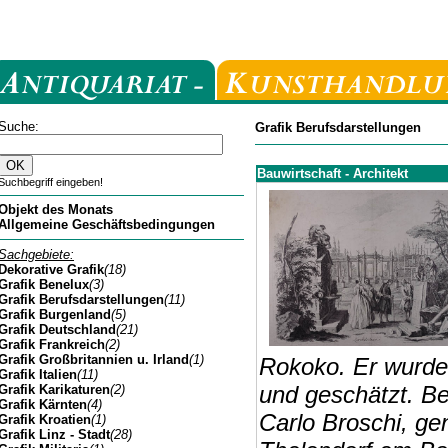
Suche:
Grafik Berufsdarstellungen
Bauwirtschaft - Architekt
Suchbegriff eingeben!
Objekt des Monats
Allgemeine Geschäftsbedingungen
Sachgebiete:
Dekorative Grafik
(18)
Grafik Benelux
(3)
Grafik Berufsdarstellungen
(11)
Grafik Burgenland
(5)
Grafik Deutschland
(21)
Grafik Frankreich
(2)
Grafik Großbritannien u. Irland
(1)
Rokoko. Er wurde 
Grafik Italien
(11)
und geschätzt. Be
Grafik Karikaturen
(2)
Grafik Kärnten
(4)
Carlo Broschi, ge
Grafik Kroatien
(1)
Grafik Linz - Stadt
(28)