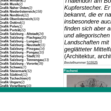
Thalendorf am Bo
Grafik Militaria
(1)
Grafik Musik
(2)
Kupferstecher. Er
Grafik Naher Osten
(2)
Grafik Niederösterreich
(158)
bekannt, die er n
Grafik Nordtirol
(22)
Grafik Oberösterreich
(110)
insbesondere auc
Grafik Osttirol
(1)
Grafik Polen
(1)
finden sich aber 
Grafik Porträt
(22)
Grafik Salzburg - Altstadt
(24)
und allegorischen
Grafik Salzburg - Flachgau
(20)
Landschaften mit 
Grafik Salzburg - Lungau
(1)
Grafik Salzburg - Neustadt
(11)
geglätteter Mittelf
Grafik Salzburg - Pinzgau
(14)
Grafik Salzburg - Pongau
(10)
(Architektur, archi
Grafik Salzburg - Stadt
(39)
Grafik Salzburg - Tennengau
(13)
Bestellnummer:
S15525
Grafik Salzburg - Vororte
(39)
Grafik Schweiz
(7)
Fischerei
Grafik Steiermark
(32)
Grafik Südtirol
(12)
Grafik Tschechien
(4)
Grafik Ungarn
(2)
Grafik Vorarlberg
(10)
Grafik Wien Gesamtansicht
(7)
Grafik Wien I
(3)
Johannes Müller | Franz-Josef-Strasse 19 | A-5020 Salzbu
Grafik Wien II
(1)
Grafik Wien VII
(1)
Grafik Wien XIV
(3)
Grafik Wien XIX
(8)