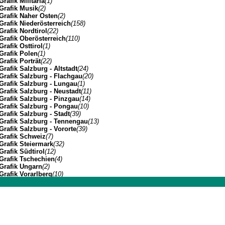
Grafik Militaria
(1)
Grafik Musik
(2)
Grafik Naher Osten
(2)
Grafik Niederösterreich
(158)
Grafik Nordtirol
(22)
Grafik Oberösterreich
(110)
Grafik Osttirol
(1)
Grafik Polen
(1)
Grafik Porträt
(22)
Grafik Salzburg - Altstadt
(24)
Grafik Salzburg - Flachgau
(20)
Grafik Salzburg - Lungau
(1)
Grafik Salzburg - Neustadt
(11)
Grafik Salzburg - Pinzgau
(14)
Grafik Salzburg - Pongau
(10)
Grafik Salzburg - Stadt
(39)
Grafik Salzburg - Tennengau
(13)
Grafik Salzburg - Vororte
(39)
Grafik Schweiz
(7)
Grafik Steiermark
(32)
Grafik Südtirol
(12)
Grafik Tschechien
(4)
Grafik Ungarn
(2)
Grafik Vorarlberg
(10)
Grafik Wien Gesamtansicht
(7)
Grafik Wien I
(3)
Johannes Müller | Franz-Josef-Strasse 19 | A-5020 Salzbu
Grafik Wien II
(1)
Grafik Wien VII
(1)
Grafik Wien XIV
(3)
Grafik Wien XIX
(8)