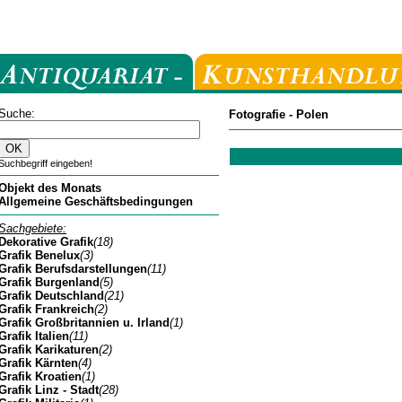
Suche:
Fotografie - Polen
Suchbegriff eingeben!
Objekt des Monats
Allgemeine Geschäftsbedingungen
Sachgebiete:
Dekorative Grafik
(18)
Grafik Benelux
(3)
Grafik Berufsdarstellungen
(11)
Grafik Burgenland
(5)
Grafik Deutschland
(21)
Grafik Frankreich
(2)
Grafik Großbritannien u. Irland
(1)
Grafik Italien
(11)
Grafik Karikaturen
(2)
Grafik Kärnten
(4)
Grafik Kroatien
(1)
Grafik Linz - Stadt
(28)